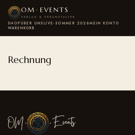
OM
·
EVENTS
VERLAG & VERANSTALTER
SHOP
ÜBER UNS
LIVE-SOMMER 2026
MEIN KONTO
WARENKORB
Rechnung
Rechnung