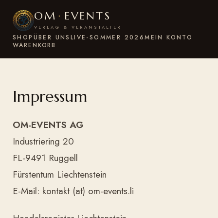
OM
·
EVENTS
VERLAG & VERANSTALTER
SHOP
ÜBER UNS
LIVE-SOMMER 2026
MEIN KONTO
WARENKORB
Impressum
OM-EVENTS AG
Industriering 20
FL-9491 Ruggell
Fürstentum Liechtenstein
E-Mail: kontakt (at) om-events.li